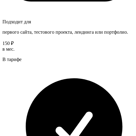
Подходит для
П
первого сайта, тестового проекта, лендинга или портфолио.
н
150 ₽
3
в мес.
в
В тарифе
В