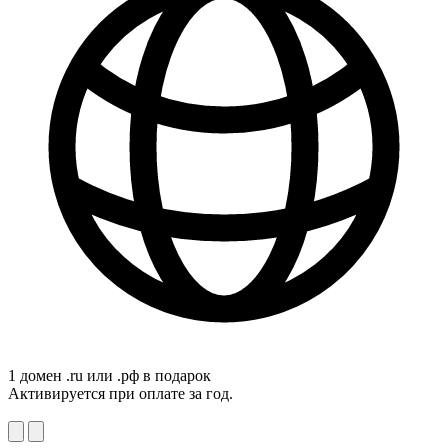
1 домен .ru или .рф в подарок
Активируется при оплате за год.
2
А